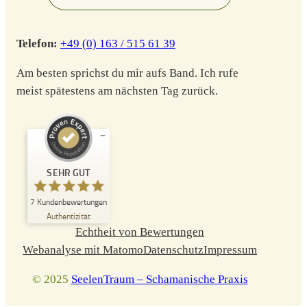
Telefon:
+49 (0) 163 / 515 61 39
Am besten sprichst du mir aufs Band. Ich rufe
meist spätestens am nächsten Tag zurück.
Kundenbewertungen und Erfahrungen zu
Tanja Richter
SEHR GUT
SEHR GUT
7
Kundenbewertungen
%
100
Authentizität
Empfehlungen auf
ProvenExpert.com
Echtheit von Bewertungen
5,00
/
4,97
Webanalyse mit Matomo
Datenschutz
Impressum
7
© 2025
SeelenTraum – Schamanische Praxis
Bewertungen auf ProvenExpert.com